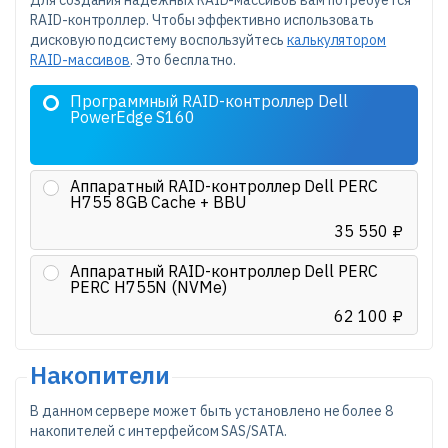
Для создания надёжных RAID-массивов вам потребуется
RAID-контроллер. Чтобы эффективно использовать
дисковую подсистему воспользуйтесь
калькулятором
RAID-массивов
. Это бесплатно.
Программный RAID-контроллер Dell
PowerEdge S160
Аппаратный RAID-контроллер Dell PERC
H755 8GB Cache + BBU
35 550 ₽
Аппаратный RAID-контроллер Dell PERC
PERC H755N (NVMe)
62 100 ₽
Накопители
В данном сервере может быть установлено не более 8
накопителей с интерфейсом SAS/SATA.