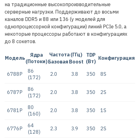
на традиционные высокопроизводительные
серверные нагрузки. Поддерживают до восьми
каналов DDR5 и 88 или 136 (у моделей для
однопроцессорной конфигурации) линий PCIe 5.0, а
некоторые процессоры работают в конфигурациях
до 8 сокетов.
Частота (ГГц)
Ядра
TDP
Модель
Конфигурация
(Потоки)
(Вт)
Базовая
Boost
86
6788P
2.0
3.8
350
8S
(172)
86
6787P
2.0
3.8
350
2S
(172)
80
6781P
2.0
3.8
350
1S
(160)
64
6776P
2.3
3.9
350
2S
(128)