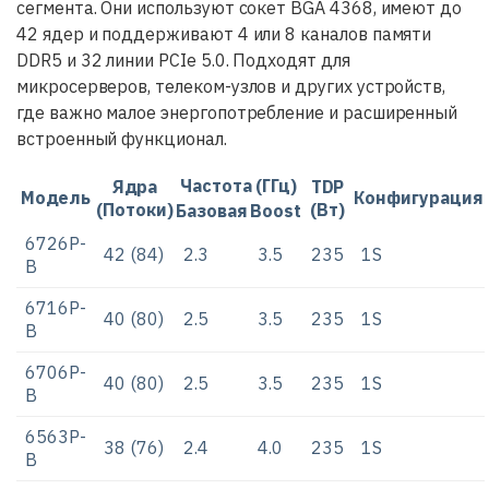
сегмента. Они используют сокет BGA 4368, имеют до
42 ядер и поддерживают 4 или 8 каналов памяти
DDR5 и 32 линии PCIe 5.0. Подходят для
микросерверов, телеком-узлов и других устройств,
где важно малое энергопотребление и расширенный
встроенный функционал.
Частота (ГГц)
Ядра
TDP
Модель
Конфигурация
(Потоки)
(Вт)
Базовая
Boost
6726P-
42 (84)
2.3
3.5
235
1S
B
6716P-
40 (80)
2.5
3.5
235
1S
B
6706P-
40 (80)
2.5
3.5
235
1S
B
6563P-
38 (76)
2.4
4.0
235
1S
B