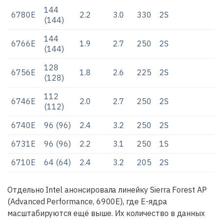
144
6780E
2.2
3.0
330
2S
(144)
144
6766E
1.9
2.7
250
2S
(144)
128
6756E
1.8
2.6
225
2S
(128)
112
6746E
2.0
2.7
250
2S
(112)
6740E
96 (96)
2.4
3.2
250
2S
6731E
96 (96)
2.2
3.1
250
1S
6710E
64 (64)
2.4
3.2
205
2S
Отдельно Intel анонсировала линейку Sierra Forest AP
(Advanced Performance, 6900E), где E-ядра
масштабируются ещё выше. Их количество в данных