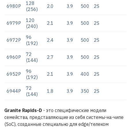
128
6980P
2.0
3.9
500
2S
(256)
120
6979P
2.1
3.9
500
2S
(240)
96
6972P
2.4
3.9
500
2S
(192)
72
6960P
2.7
3.9
500
2S
(144)
96
6952P
2.1
3.9
400
2S
(192)
72
6944P
1.8
3.9
350
2S
(144)
Granite Rapids-D
- это специфические модели
семейства, представляющие из себя системы-на-чипе
(SoC), созданные специально для edge/телеком