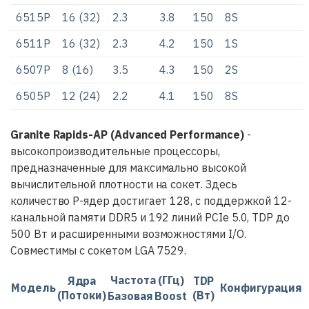
6515P
16 (32)
2.3
3.8
150
8S
6511P
16 (32)
2.3
4.2
150
1S
6507P
8 (16)
3.5
4.3
150
2S
6505P
12 (24)
2.2
4.1
150
8S
Granite Rapids-AP (Advanced Performance)
-
высокопроизводительные процессоры,
предназначенные для максимально высокой
вычислительной плотности на сокет. Здесь
количество P-ядер достигает 128, с поддержкой 12-
канальной памяти DDR5 и 192 линий PCIe 5.0, TDP до
500 Вт и расширенными возможностями I/O.
Совместимы с сокетом LGA 7529.
Частота (ГГц)
Ядра
TDP
Модель
Конфигурация
(Потоки)
(Вт)
Базовая
Boost